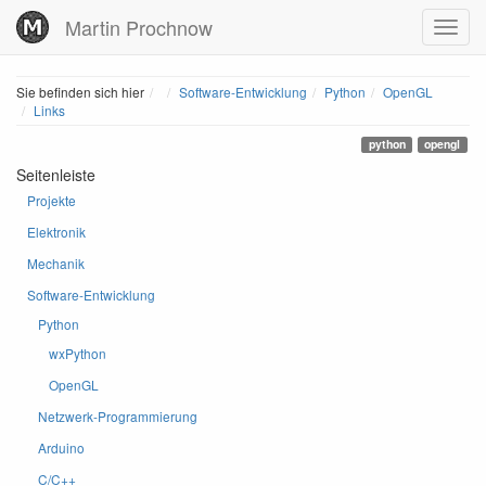
Martin Prochnow
Home
Sie befinden sich hier
Software-Entwicklung
Python
OpenGL
Links
python
opengl
Seitenleiste
Projekte
Elektronik
Mechanik
Software-Entwicklung
Python
wxPython
OpenGL
Netzwerk-Programmierung
Arduino
C/C++