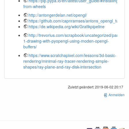
https://pip.pypa.io/en/latest/user_guide/#installing-
from-wheels
http://antongerdelan.net/opengl/
https://github.com/capnramses/antons_opengl_tutoria
https://de.wikipedia.org/wiki/Grafikpipeline
http://trevorius.com/scrapbook/uncategorized/part-
1-drawing-with-pyopengl-using-moden-opengl-
buffers/
https://www.scratchapixel.com/lessons/3d-basic-
rendering/minimal-ray-tracer-rendering-simple-
shapes/ray-plane-and-ray-disk-intersection
Zuletzt geändert:
2019-06-02 20:17
Anmelden