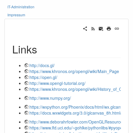
IT-Administration
Impressum
Links
http://docs.gl/
https://www.khronos.org/opengl/wiki/Main_Page
https://open.gl/
http://www.opengl-tutorial.org/
https://www.khronos.org/opengl/wiki/History_of_Ope
http://www.numpy.org/
https://wxpython.org/Phoenix/docs/html/wx.glcanvas.
https://docs.wxwidgets.org/3.0/glcanvas_8h.html#wx
http://www.deborahrfowler.com/OpenGLResources/Op
https://www.lfd.uci.edu/~gohlke/pythonlibs/#pyopengl