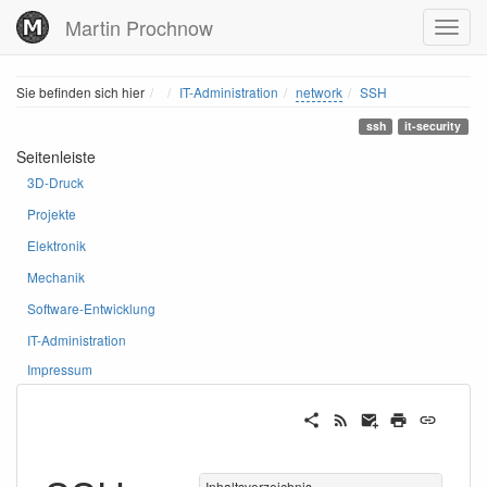
Martin Prochnow
Home
Sie befinden sich hier
IT-Administration
network
SSH
ssh
it-security
Seitenleiste
3D-Druck
Projekte
Elektronik
Mechanik
Software-Entwicklung
IT-Administration
Impressum
Inhaltsverzeichnis