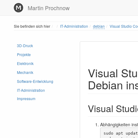
Martin Prochnow
Home
Sie befinden sich hier
IT-Administration
debian
Visual Studio Co
3D-Druck
Projekte
Elektronik
Visual St
Mechanik
Debian ins
Software-Entwicklung
IT-Administration
Impressum
Visual Studi
Abhängigkeiten inst
sudo apt update