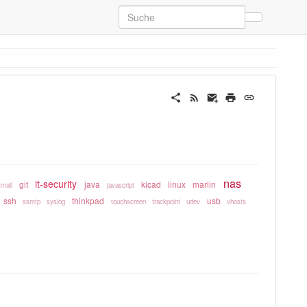
nas
it-security
git
java
kicad
linux
marlin
-mail
javascript
ssh
thinkpad
usb
ssmtp
syslog
touchscreen
trackpoint
udev
vhosts