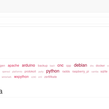
debian
arduino
cnc
apache
gen
backup
cpp
docker
bash
dns
e
python
protokoll
radds
raspberry_pi
sqlite
openssl
platformio
putty
samba
wxpython
zertifikate
wireshark
x240
xml
a