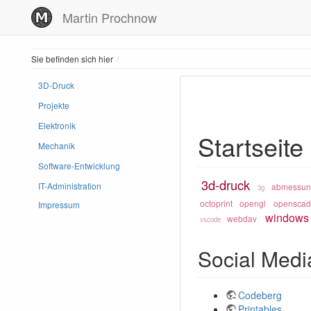
Martin Prochnow
Home
Sie befinden sich hier
3D-Druck
Projekte
Elektronik
Startseite
Mechanik
Software-Entwicklung
3d-druck
IT-Administration
abmessun
3g
octoprint
opengl
openscad
Impressum
windows
webdav
vscode
Social Medi
Codeberg
Printables